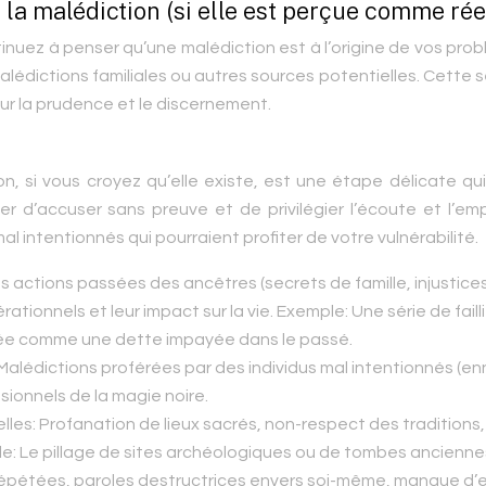
la malédiction (si elle est perçue comme rée
inuez à penser qu’une malédiction est à l’origine de vos pro
malédictions familiales ou autres sources potentielles. Cette 
sur la prudence et le discernement.
ion, si vous croyez qu’elle existe, est une étape délicate qu
ter d’accuser sans preuve et de privilégier l’écoute et l’em
l intentionnés qui pourraient profiter de votre vulnérabilité.
es actions passées des ancêtres (secrets de famille, injustice
tionnels et leur impact sur la vie. Exemple: Une série de faill
étée comme une dette impayée dans le passé.
Malédictions proférées par des individus mal intentionnés (en
ssionnels de la magie noire.
elles:
Profanation de lieux sacrés, non-respect des traditions,
ple: Le pillage de sites archéologiques ou de tombes ancienne
épétées, paroles destructrices envers soi-même, manque d’