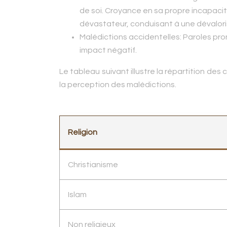
de soi. Croyance en sa propre incapacité
dévastateur, conduisant à une dévalor
Malédictions accidentelles:
Paroles pron
impact négatif.
Le tableau suivant illustre la répartition de
la perception des malédictions.
Religion
Christianisme
Islam
Non religieux