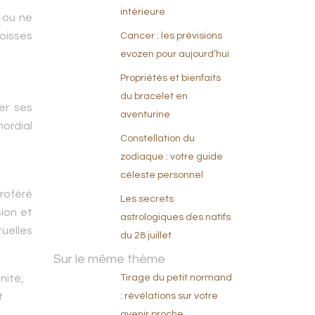
intérieure
, ou ne
goisses
Cancer : les prévisions
evozen pour aujourd’hui
Propriétés et bienfaits
du bracelet en
er ses
aventurine
mordial
Constellation du
zodiaque : votre guide
céleste personnel
proféré
Les secrets
sion et
astrologiques des natifs
tuelles
du 28 juillet
Sur le même thème
nité,
Tirage du petit normand
t
: révélations sur votre
avenir proche