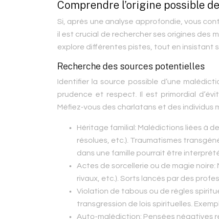
Comprendre l’origine possible de 
Si, après une analyse approfondie, vous cont
il est crucial de rechercher ses origines des 
explore différentes pistes, tout en insistant 
Recherche des sources potentielles
Identifier la source possible d’une malédict
prudence et respect. Il est primordial d’évi
Méfiez-vous des charlatans et des individus ma
Héritage familial:
Malédictions liées à d
résolues, etc.). Traumatismes transgénéra
dans une famille pourrait être interpr
Actes de sorcellerie ou de magie noire:
rivaux, etc.). Sorts lancés par des profe
Violation de tabous ou de règles spiritu
transgression de lois spirituelles. Exem
Auto-malédiction:
Pensées négatives r