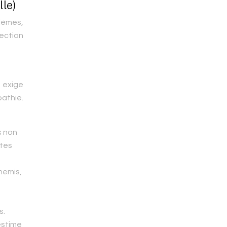
lle)
blèmes,
section
i exige
pathie.
s non
ites
nemis,
s.
estime