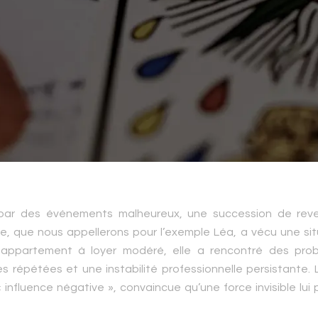
par des événements malheureux, une succession de reve
e, que nous appellerons pour l’exemple Léa, a vécu une sit
 appartement à loyer modéré, elle a rencontré des pro
s répétées et une instabilité professionnelle persistante. 
 influence négative », convaincue qu’une force invisible lui 