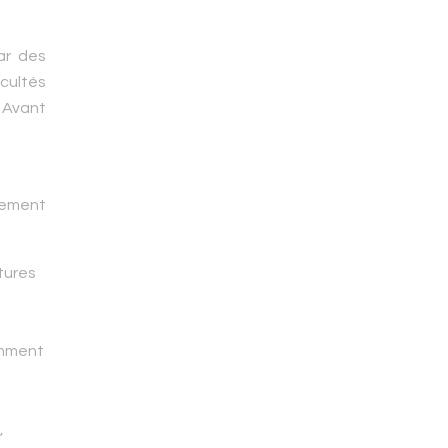
ar des
icultés
. Avant
ivement
tures
amment
,