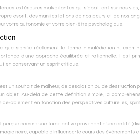
 forces extérieures malveillantes qui s’abattent sur nos vies
ropre esprit, des manifestations de nos peurs et de nos an
sur votre autonomie et votre bien-être psychologique.
ction
e que signifie réellement le terme « malédiction », examin
portance d’une approche équilibrée et rationnelle. Il est pri
ut en conservant un esprit critique.
, est un souhait de malheur, de désolation ou de destruction 
’un objet. Au-delà de cette définition simple, la compréhen
sidérablement en fonction des perspectives culturelles, spiri
t perçue comme une force active provenant d’une entité (divi
de magie noire, capable d’influencer le cours des événements e