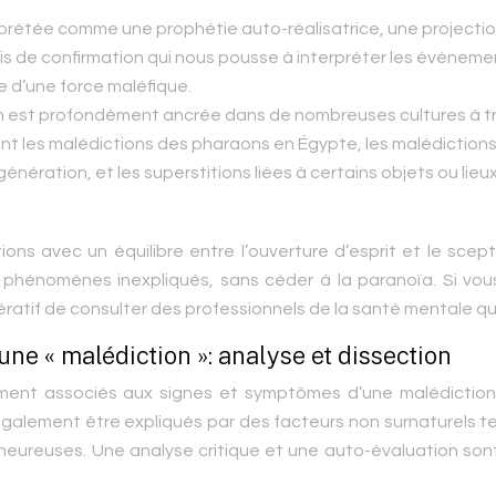
rprétée comme une prophétie auto-réalisatrice, une projecti
ais de confirmation qui nous pousse à interpréter les événeme
e d’une force maléfique.
on est profondément ancrée dans de nombreuses cultures à t
nt les malédictions des pharaons en Égypte, les malédiction
nération, et les superstitions liées à certains objets ou lieux
tions avec un équilibre entre l’ouverture d’esprit et le scep
aux phénomènes inexpliqués, sans céder à la paranoïa. Si vo
ratif de consulter des professionnels de la santé mentale qua
’une « malédiction »: analyse et dissection
ent associés aux signes et symptômes d’une malédiction. 
galement être expliqués par des facteurs non surnaturels t
lheureuses. Une analyse critique et une auto-évaluation so