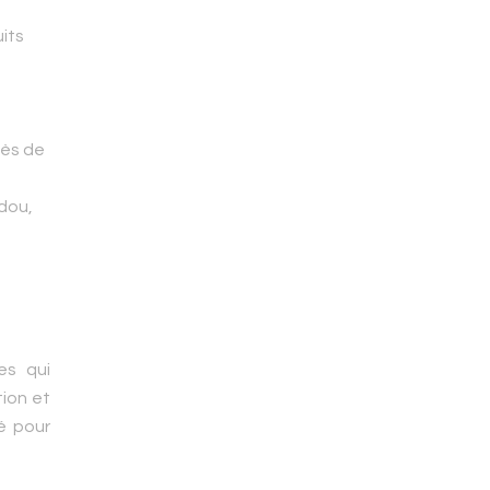
its
cès de
dou,
es qui
tion et
té pour