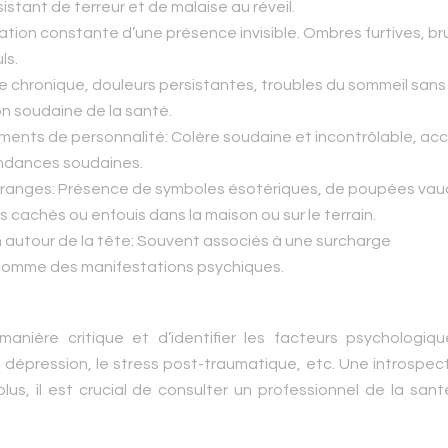
tant de terreur et de malaise au réveil.
tion constante d’une présence invisible. Ombres furtives, bru
ls.
e chronique, douleurs persistantes, troubles du sommeil sans
 soudaine de la santé.
ments de personnalité:
Colère soudaine et incontrôlable, ac
pendances soudaines.
tranges:
Présence de symboles ésotériques, de poupées vau
cachés ou enfouis dans la maison ou sur le terrain.
 autour de la tête:
Souvent associés à une surcharge
s comme des manifestations psychiques.
manière critique et d’identifier les facteurs psychologiqu
 la dépression, le stress post-traumatique, etc. Une introspec
us, il est crucial de consulter un professionnel de la san