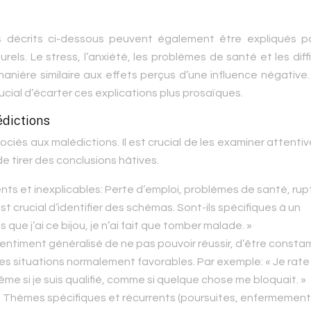
nes décrits ci-dessous peuvent également être expliqués p
rels. Le stress, l’anxiété, les problèmes de santé et les diff
anière similaire aux effets perçus d’une influence négative
rucial d’écarter ces explications plus prosaïques.
dictions
sociés aux malédictions. Il est crucial de les examiner attent
e tirer des conclusions hâtives.
ts et inexplicables:
Perte d’emploi, problèmes de santé, rup
est crucial d’identifier des schémas. Sont-ils spécifiques à un
que j’ai ce bijou, je n’ai fait que tomber malade. »
entiment généralisé de ne pas pouvoir réussir, d’être const
es situations normalement favorables. Par exemple: « Je rate
e si je suis qualifié, comme si quelque chose me bloquait. »
:
Thèmes spécifiques et récurrents (poursuites, enfermement