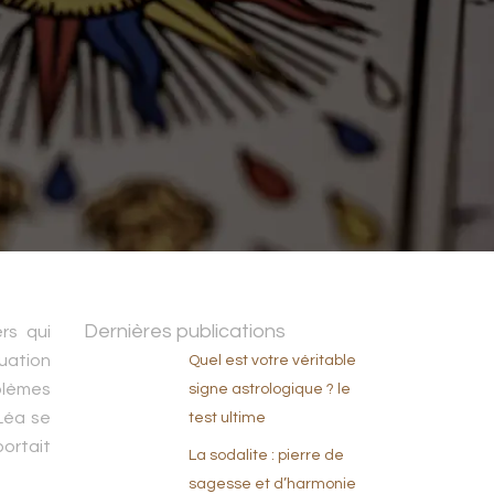
Dernières publications
rs qui
uation
Quel est votre véritable
blèmes
signe astrologique ? le
Léa se
test ultime
portait
La sodalite : pierre de
sagesse et d’harmonie