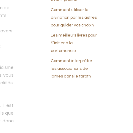
on de
Comment utiliser la
nts
divination par les astres
pour guider vos choix ?
ravers
Les meilleurs livres pour
s
S’Initier à la
.
cartomancie
Comment interpréter
ticisme
les associations de
us vous
lames dans le tarot ?
lifiés.
Il est
els que
nt donc