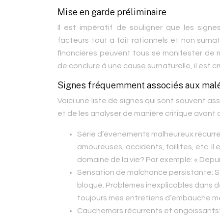
Mise en garde préliminaire
Il est impératif de souligner que les sig
facteurs tout à fait rationnels et non surnatu
financières peuvent tous se manifester de m
de conclure à une cause surnaturelle, il est c
Signes fréquemment associés aux malé
Voici une liste de signes qui sont souvent as
et de les analyser de manière critique avant d
Série d’événements malheureux récurren
amoureuses, accidents, faillites, etc. Il 
domaine de la vie? Par exemple: « Depuis 
Sensation de malchance persistante:
S
bloqué. Problèmes inexplicables dans d
toujours mes entretiens d’embauche mêm
Cauchemars récurrents et angoissants