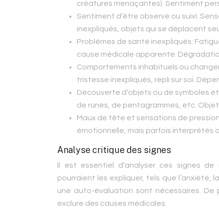
créatures menaçantes). Sentiment persis
Sentiment d’être observé ou suivi:
Sensa
inexpliqués, objets qui se déplacent seu
Problèmes de santé inexpliqués:
Fatigu
cause médicale apparente. Dégradation
Comportements inhabituels ou change
tristesse inexpliqués, repli sur soi. Dé
Découverte d’objets ou de symboles é
de runes, de pentagrammes, etc. Objets 
Maux de tête et sensations de pression
émotionnelle, mais parfois interprété
Analyse critique des signes
Il est essentiel d’analyser ces signes de 
pourraient les expliquer, tels que l’anxiété,
une auto-évaluation sont nécessaires. De pl
exclure des causes médicales.