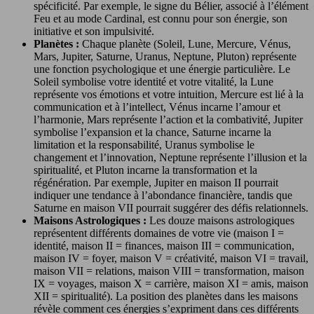
spécificité. Par exemple, le signe du Bélier, associé à l’élément
Feu et au mode Cardinal, est connu pour son énergie, son
initiative et son impulsivité.
Planètes :
Chaque planète (Soleil, Lune, Mercure, Vénus,
Mars, Jupiter, Saturne, Uranus, Neptune, Pluton) représente
une fonction psychologique et une énergie particulière. Le
Soleil symbolise votre identité et votre vitalité, la Lune
représente vos émotions et votre intuition, Mercure est lié à la
communication et à l’intellect, Vénus incarne l’amour et
l’harmonie, Mars représente l’action et la combativité, Jupiter
symbolise l’expansion et la chance, Saturne incarne la
limitation et la responsabilité, Uranus symbolise le
changement et l’innovation, Neptune représente l’illusion et la
spiritualité, et Pluton incarne la transformation et la
régénération. Par exemple, Jupiter en maison II pourrait
indiquer une tendance à l’abondance financière, tandis que
Saturne en maison VII pourrait suggérer des défis relationnels.
Maisons Astrologiques :
Les douze maisons astrologiques
représentent différents domaines de votre vie (maison I =
identité, maison II = finances, maison III = communication,
maison IV = foyer, maison V = créativité, maison VI = travail,
maison VII = relations, maison VIII = transformation, maison
IX = voyages, maison X = carrière, maison XI = amis, maison
XII = spiritualité). La position des planètes dans les maisons
révèle comment ces énergies s’expriment dans ces différents