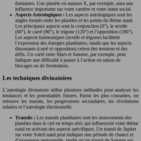
domaines. Une planète en maison X, par exemple, aura une
influence importante sur votre carrière et votre statut social.
Aspects Astrologiques :
Les aspects astrologiques sont les
angles formés entre les planètes et les points du thème natal.
Les principaux aspects sont la conjonction (0°), le sextile
(60°), le carré (90°), le trigone (120°) et l’opposition (180°).
Les aspects harmoniques (sextile et trigone) facilitent
l’expression des énergies planétaires, tandis que les aspects
dissonants (carré et opposition) créent des tensions et des
défis. Un carré entre Mars et Saturne, par exemple, peut
indiquer une difficulté à passer à l’action en raison de
blocages ou de frustrations.
Les techniques divinatoires
L’astrologie divinatoire utilise plusieurs méthodes pour analyser les
tendances et les potentialités futures. Parmi les plus courantes, on
retrouve les transits, les progressions secondaires, les révolutions
solaires et l’astrologie électionnelle.
Transits :
Les transits planétaires sont les mouvements des
planètes dans le ciel en temps réel, qui influencent votre thème
natal en activant des aspects spécifiques. Un transit de Jupiter
sur votre Soleil natal peut indiquer une période de chance et
d’expansion personnelle, tandis qu’un transit de Saturne sur