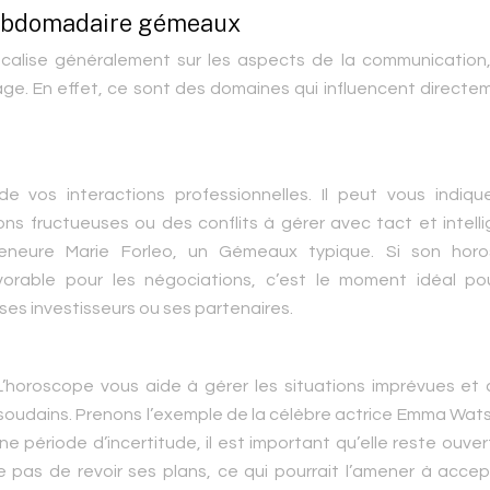
 hebdomadaire gémeaux
lise généralement sur les aspects de la communication,
issage. En effet, ce sont des domaines qui influencent directe
e vos interactions professionnelles. Il peut vous indiqu
ns fructueuses ou des conflits à gérer avec tact et intell
reneure Marie Forleo, un Gémeaux typique. Si son hor
rable pour les négociations, c’est le moment idéal pou
es investisseurs ou ses partenaires.
horoscope vous aide à gérer les situations imprévues et à
soudains. Prenons l’exemple de la célèbre actrice Emma Wats
période d’incertitude, il est important qu’elle reste ouve
e pas de revoir ses plans, ce qui pourrait l’amener à acce