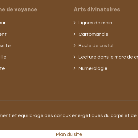
e de voyance
Arts divinatoires
ur
Lignes de main
ent
Cartomancie
ssite
Boule de cristal
lle
Lecture dans le marc de c
té
Numérologie
ment et équilibrage des canaux énergétiques du corps et de l’
Plan du site