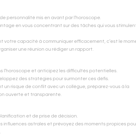
 de personnalité mis en avant par l’horoscope.
vantage en vous concentrant sur des tâches qui vous stimulen
ant votre capacité à communiquer efficacement, c’est le mom
organiser une réunion ou rédiger un rapport.
 l’horoscope et anticipez les difficultés potentielles.
loppez des stratégies pour surmonter ces défis.
t un risque de conflit avec un collègue, préparez-vous à la
ion ouverte et transparente.
lanification et de prise de décision.
s influences astrales et prévoyez des moments propices pour
.