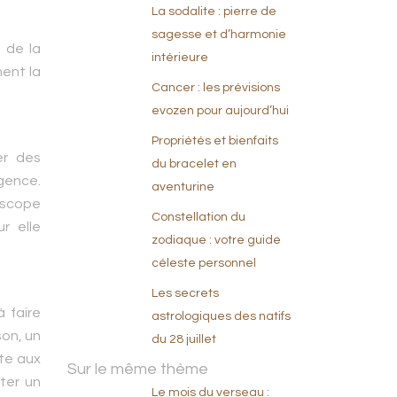
La sodalite : pierre de
sagesse et d’harmonie
 de la
intérieure
ment la
Cancer : les prévisions
evozen pour aujourd’hui
Propriétés et bienfaits
er des
du bracelet en
igence.
aventurine
oscope
Constellation du
r elle
zodiaque : votre guide
céleste personnel
Les secrets
 faire
astrologiques des natifs
on, un
du 28 juillet
rte aux
Sur le même thème
pter un
Le mois du verseau :