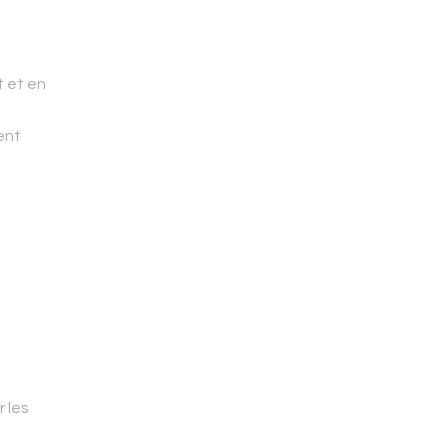
t et en
ent
 les