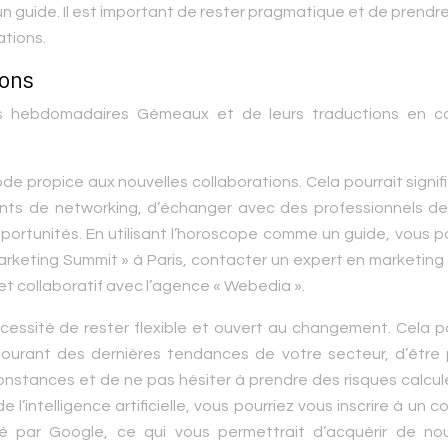
un guide. Il est important de rester pragmatique et de prendr
ations.
ions
s hebdomadaires Gémeaux et de leurs traductions en co
 propice aux nouvelles collaborations. Cela pourrait signifie
nts de networking, d’échanger avec des professionnels de
portunités. En utilisant l’horoscope comme un guide, vous p
 Marketing Summit » à Paris, contacter un expert en marketing 
et collaboratif avec l’agence « Webedia ».
essité de rester flexible et ouvert au changement. Cela po
u courant des dernières tendances de votre secteur, d’être
onstances et de ne pas hésiter à prendre des risques calcul
 l’intelligence artificielle, vous pourriez vous inscrire à un c
sé par Google, ce qui vous permettrait d’acquérir de nou