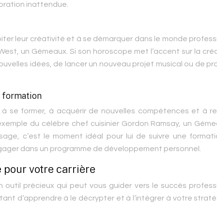
oration inattendue.
er leur créativité et à se démarquer dans le monde profess
West, un Gémeaux. Si son horoscope met l’accent sur la créa
 nouvelles idées, de lancer un nouveau projet musical ou de p
a formation
à se former, à acquérir de nouvelles compétences et à re
’exemple du célèbre chef cuisinier Gordon Ramsay, un Gémea
sage, c’est le moment idéal pour lui de suivre une formati
s’engager dans un programme de développement personnel.
 pour votre carrière
til précieux qui peut vous guider vers le succès professi
portant d’apprendre à le décrypter et à l’intégrer à votre strat