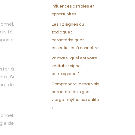
influences astrales et
opportunités
ionnel.
Les 12 signes du
tivité,
zodiaque :
roposer
caractéristiques
essentielles à connaître
28 mars : quel est votre
véritable signe
ster à
astrologique ?
ux. Si
Comprendre le mauvais
on, de
caractère du signe
vierge : mythe ou réalité
?
onnel.
égie de