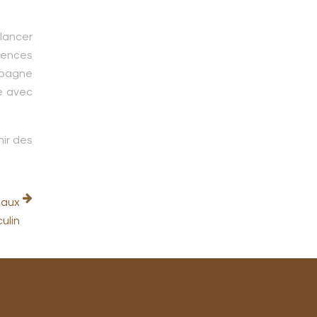
 lancer
tences
mpagne
ke avec
ir des
eaux
ulin