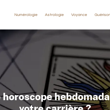
Numérologie
Astrologie
Voyance
Guériso
re horoscope hebdomada
votre carrière ?