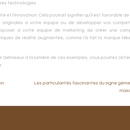
res technologies.
 et l’innovation. Cela pourrait signifier qu’il est favorable de
s originales à votre équipe ou de développer vos compé
 proposer à votre équipe de marketing de créer une ca
chniques de réalité augmentée, comme l’a fait la marque Ni
 Gémeaux à la lumière de ces exemples, vous pourrez obten
e.
on
Les particularités fascinantes du signe gém
masc