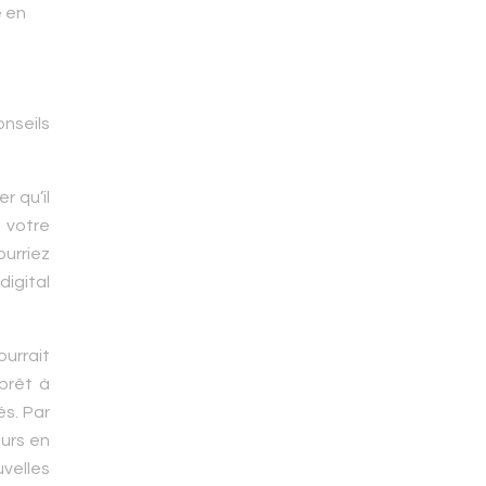
e en
nseils
r qu’il
 votre
ourriez
digital
urrait
 prêt à
és. Par
ours en
velles