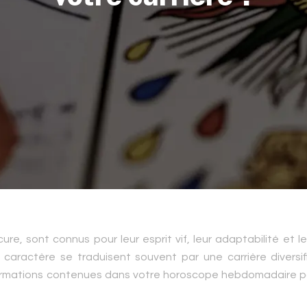
e, sont connus pour leur esprit vif, leur adaptabilité et le
 caractère se traduisent souvent par une carrière diversif
formations contenues dans votre horoscope hebdomadaire p