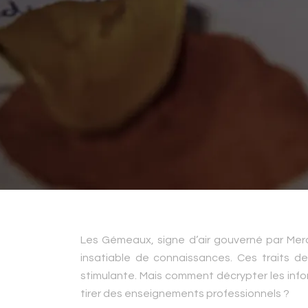
Les Gémeaux, signe d’air gouverné par Mercur
insatiable de connaissances. Ces traits de
stimulante. Mais comment décrypter les in
tirer des enseignements professionnels ?