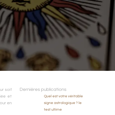
Dernières publications
ur soif
iée et
Quel est votre véritable
our en
signe astrologique ? le
test ultime