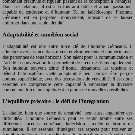
combinant créativité et rigueur, passant de la conception à l’analyse.
Dans ses relations, il est à la fois ami fidèle et amant passionné,
capable de tendresse et d’humour. Tel un kaléidoscope, l’homme
Gémeaux est en perpétuel mouvement, refusant de se laisser
enfermer dans une seule identité.
Adaptabilité et caméléon social
L’adaptabilité est une autre force clé de l’homme Gémeaux. Il
s’intègre avec aisance dans divers environnements et connecte avec
des personnes de tous horizons. Son talent pour la communication et
l’art de la conversation lui permettent de créer des liens rapidement.
Son humour, souvent teinté d’ironie, désamorce les tensions et
détend l’atmosphère. Cette adaptabilité peut parfois être perçue
comme superficialité, avec des accusations de versatilité. Il est donc
essentiel de comprendre cette capacité à embrasser la diversité
comme une force, une aptitude à explorer de nouvelles possibilités.
L’équilibre précaire : le défi de l’intégration
La dualité, bien que source de créativité, peut aussi engendrer des
difficultés. L’homme Gémeaux peut se sentir tiraillé entre ses
différentes facettes, entraînant indécision, anxiété et besoin de
stimulation. Il est essentiel d’intégrer ces aspects pour trouver un
équilibre intérieur. La méditation, le journaling ou l’exploration